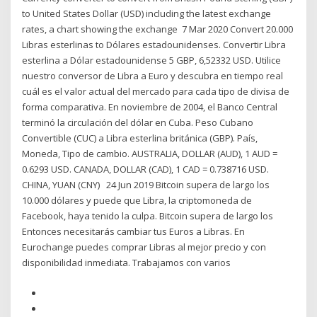
to United States Dollar (USD) including the latest exchange
rates, a chart showing the exchange 7 Mar 2020 Convert 20.000
Libras esterlinas to Dólares estadounidenses. Convertir Libra
esterlina a Dólar estadounidense 5 GBP, 6,52332 USD. Utilice
nuestro conversor de Libra a Euro y descubra en tiempo real
cuál es el valor actual del mercado para cada tipo de divisa de
forma comparativa. En noviembre de 2004, el Banco Central
terminó la circulación del dólar en Cuba. Peso Cubano
Convertible (CUC) a Libra esterlina británica (GBP). País,
Moneda, Tipo de cambio. AUSTRALIA, DOLLAR (AUD), 1 AUD =
0.6293 USD. CANADA, DOLLAR (CAD), 1 CAD = 0.738716 USD.
CHINA, YUAN (CNY) 24 Jun 2019 Bitcoin supera de largo los
10.000 dólares y puede que Libra, la criptomoneda de
Facebook, haya tenido la culpa. Bitcoin supera de largo los
Entonces necesitarás cambiar tus Euros a Libras. En
Eurochange puedes comprar Libras al mejor precio y con
disponibilidad inmediata. Trabajamos con varios