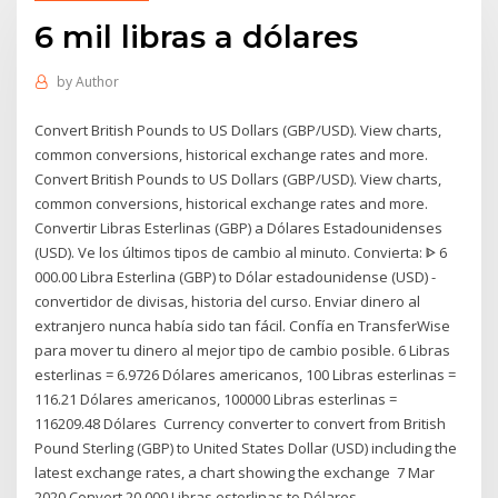
6 mil libras a dólares
by
Author
Convert British Pounds to US Dollars (GBP/USD). View charts,
common conversions, historical exchange rates and more.
Convert British Pounds to US Dollars (GBP/USD). View charts,
common conversions, historical exchange rates and more.
Convertir Libras Esterlinas (GBP) a Dólares Estadounidenses
(USD). Ve los últimos tipos de cambio al minuto. Convierta: ᐈ 6
000.00 Libra Esterlina (GBP) to Dólar estadounidense (USD) -
convertidor de divisas, historia del curso. Enviar dinero al
extranjero nunca había sido tan fácil. Confía en TransferWise
para mover tu dinero al mejor tipo de cambio posible. 6 Libras
esterlinas = 6.9726 Dólares americanos, 100 Libras esterlinas =
116.21 Dólares americanos, 100000 Libras esterlinas =
116209.48 Dólares Currency converter to convert from British
Pound Sterling (GBP) to United States Dollar (USD) including the
latest exchange rates, a chart showing the exchange 7 Mar
2020 Convert 20.000 Libras esterlinas to Dólares